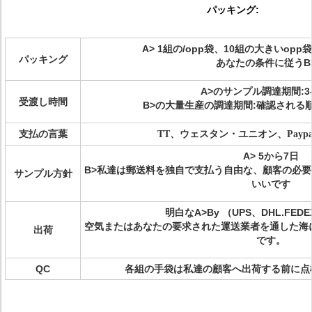
パッキング:
A> 1組の/opp袋、10組の大きいopp袋、1
パッキング
あなたの条件に従うB
A>のサンプル調達期間:3-5
受渡し時間
B>の大量生産の調達期間:確認される順
支払の言葉
TT、ウェスタン・ユニオン、Payp
A> 5から7日
B>私達は郵送料を独自で支払う自由な、顧客の必
サンプル方針
いいです
明白なA>By （UPS、DHL.FED
空気またはあなたの要求された運送業者を通した海
出荷
です。
QC
各組の手袋は私達の顧客へ出荷する前に点