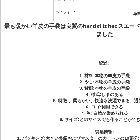
ハイライト:
革
最も暖かい羊皮の手袋は良質のhandstitchedスエードの
ました
記述:
1.
材料:本物の羊皮の手袋
2.
やし:本物の羊皮の手袋
3.
背部:本物の羊皮の手袋
4.
様式:しまのある
5.
特徴:、柔らかい、快適水洗濯できる、通
6.
ロゴ:利用できる
7.
色: 自然か染められる
8.
サイズ:どのサイズでも作ることがで
貿易情報:
1. パッキング:大きい多袋およびマスターのカートンの10部