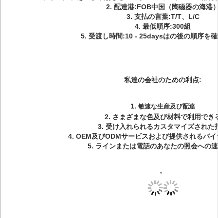
2.
配達港:FOB中国（陶磁器の海港
3. 支払の言葉:T/T、L/C
4. 最低順序:300組
5.
受渡し時間:10 - 25daysはの後の順序を
私達の会社のための利点:
1.
敏速な生産及び配達
2. さまざまな色及び材料で利用でき
3. 受け入れられるカスタマイズされた
4. OEM及びODMサービスおよび提供されるバ
5. ラインまたは電話のあなたの照会への
。