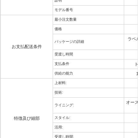
証明
モデル番号
最小注文数量
価格
ラベ
パッケージの詳細
お支払配送条件
受渡し時間
支払条件
ト
供給の能力
上材料:
技術:
オー
ライニング:
スタイル:
特徴及び細部
活用:
受渡し時間: