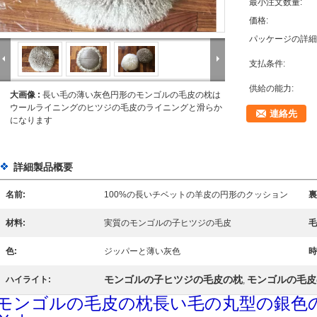
最小注文数量:
価格:
パッケージの詳細
支払条件:
供給の能力:
大画像 :
長い毛の薄い灰色円形のモンゴルの毛皮の枕は
ウールライニングのヒツジの毛皮のライニングと滑らか
連絡先
になります
詳細製品概要
名前:
100%の長いチベットの羊皮の円形のクッション
裏
材料:
実質のモンゴルの子ヒツジの毛皮
毛
色:
ジッパーと薄い灰色
時
モンゴルの子ヒツジの毛皮の枕
モンゴルの毛皮
ハイライト:
,
モンゴルの毛皮の枕長い毛の丸型の銀色