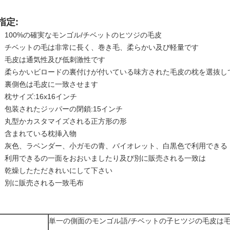
指定:
100%の確実なモンゴル/チベットのヒツジの毛皮
チベットの毛は非常に長く、巻き毛、柔らかい及び軽量です
毛皮は通気性及び低刺激性です
柔らかいビロードの裏付けが付いている味方された毛皮の枕を選抜し
裏側色は毛皮に一致させます
枕サイズ:16x16インチ
包装されたジッパーの閉鎖:15インチ
丸型かカスタマイズされる正方形の形
含まれている枕挿入物
灰色、ラベンダー、小ガモの青、バイオレット、白黒色で利用できる
利用できるの一面をおおいましたり及び別に販売される一致は
乾燥したただきれいにして下さい
別に販売される一致毛布
単一の側面のモンゴル語/チベットの子ヒツジの毛皮は