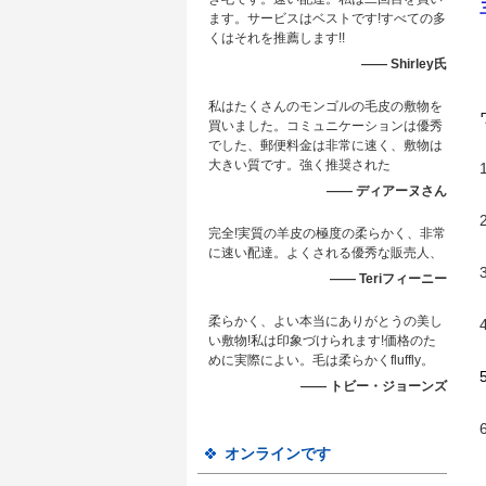
ます。サービスはベストです!すべての多
くはそれを推薦します!!
—— Shirley氏
私はたくさんのモンゴルの毛皮の敷物を
買いました。コミュニケーションは優秀
でした、郵便料金は非常に速く、敷物は
大きい質です。強く推奨された
—— ディアーヌさん
完全!実質の羊皮の極度の柔らかく、非常
に速い配達。よくされる優秀な販売人、
—— Teriフィーニー
柔らかく、よい本当にありがとうの美し
い敷物!私は印象づけられます!価格のた
めに実際によい。毛は柔らかくfluffly。
5
—— トビー・ジョーンズ
オンラインです