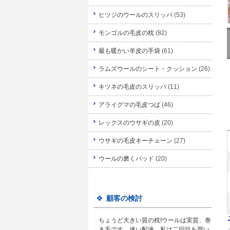
ヒツジのウールのスリッパ
(53)
モンゴルの毛皮の枕
(82)
最も暖かい羊皮の手袋
(61)
ラムズウールのシート・クッション
(26)
キツネの毛皮のスリッパ
(11)
アライグマの毛皮つば
(46)
レックスのウサギの皮
(20)
ウサギの毛皮キーチェーン
(27)
ウールの磨くパッド
(20)
顧客の検討
ちょうど大きい質の枕!ウールは実質、巻
き毛です。速い配達。私は二回目を買い