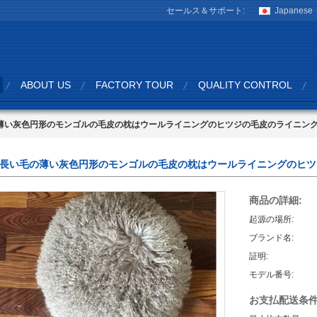
セールス＆サポート:
Japanese
ABOUT US
FACTORY TOUR
QUALITY CONTROL
薄い灰色円形のモンゴルの毛皮の枕はウールライニングのヒツジの毛皮のライニン
長い毛の薄い灰色円形のモンゴルの毛皮の枕はウールライニングのヒツ
商品の詳細:
起源の場所:
ブランド名:
証明:
モデル番号:
お支払配送条件