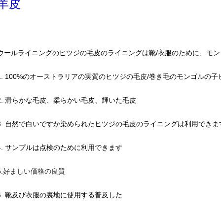
羊皮
ウールライニングのヒツジの毛皮のライニングは靴/衣服のために、モ
1.
100%のオーストラリアの実質のヒツジの毛皮/巻き毛のモンゴルの
2.
滑らかな毛皮、柔らかい毛皮、輝いた毛皮
3.
自然で白いですか染められたヒツジの毛皮のライニングは利用できま
4.
サンプルは点検のために利用できます
.
好ましい価格の良質
6.
靴及び衣服の裏地に使用する普及した