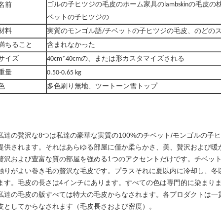
名前
ゴルの子ヒツジの毛皮のホーム家具のlambskinの毛皮の
ベットの子ヒツジの
材料
実質のモンゴル語/チベットの子ヒツジの毛皮、のどの
満ちること
含まれなかった
サイズ
40cm*40cmの、または形カスタマイズされる
重量
0.50-0.65 kg
色
多色刷り無地、ツートーン雪トップ
私達の贅沢な8つは私達の豪華な実質の100%のチベット/モンゴルの子
提供されます。それはあらゆる部屋に僅か柔らかさ、美、贅沢および暖
贅沢および豊富な質の部屋を強める1つのアクセントだけです。チベッ
触りがよい巻き毛の贅沢な毛皮です。プラスそれに夏以内に冷却し、冬
ます。毛皮の長さは4インチにあります。すべての色は専門的に染まり
私達の毛皮の版すべては特大の毛皮からなされます。各プロダクトは一
皮としてからなされます（毛皮長さおよび密度）。