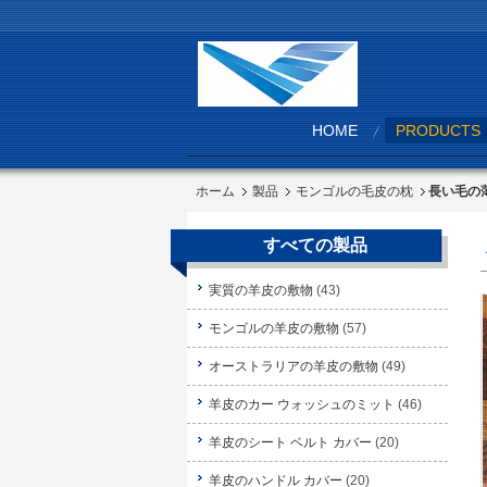
HOME
PRODUCTS
ホーム
製品
モンゴルの毛皮の枕
長い毛の
すべての製品
実質の羊皮の敷物
(43)
モンゴルの羊皮の敷物
(57)
オーストラリアの羊皮の敷物
(49)
羊皮のカー ウォッシュのミット
(46)
羊皮のシート ベルト カバー
(20)
羊皮のハンドル カバー
(20)